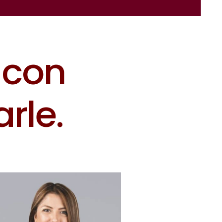
c
o
n
a
r
l
e
.