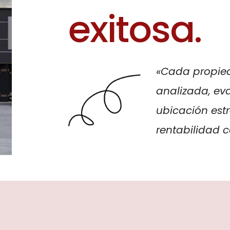
e
x
i
t
o
s
a
.
«Cada propie
analizada, ev
ubicación estr
rentabilidad