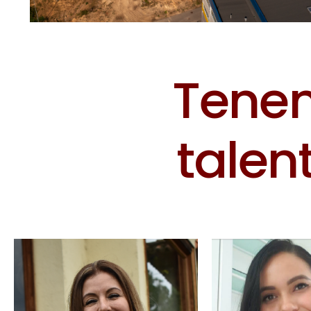
T
e
n
e
t
a
l
e
n