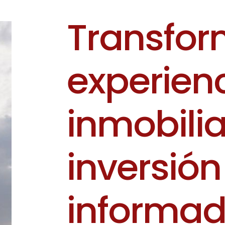
T
r
a
n
s
f
o
r
e
x
p
e
r
i
e
n
i
n
m
o
b
i
l
i
i
n
v
e
r
s
i
ó
n
i
n
f
o
r
m
a