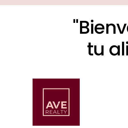
"
B
i
e
n
v
t
u
a
l