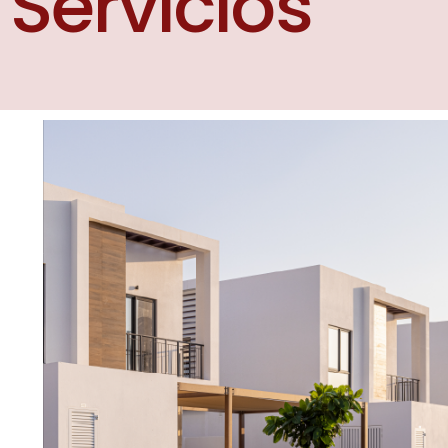
S
e
r
v
i
c
i
o
s