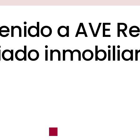
e
n
i
d
o
a
A
V
E
R
e
i
a
d
o
i
n
m
o
b
i
l
i
a