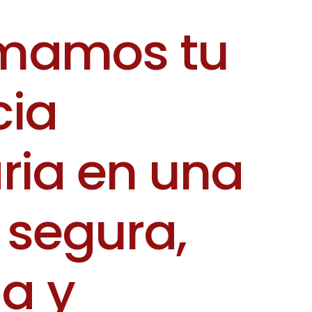
m
a
m
o
s
t
u
c
i
a
a
r
i
a
e
n
u
n
a
s
e
g
u
r
a
,
d
a
y