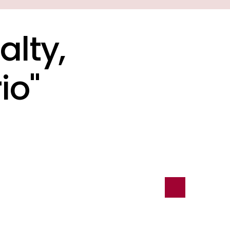
a
l
t
y
,
r
i
o
"