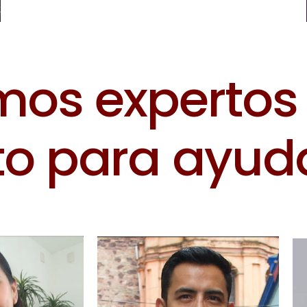
m
o
s
e
x
p
e
r
t
o
s
t
o
p
a
r
a
a
y
u
d